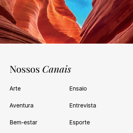
Nossos
Canais
UNQUIET
Arte
Ensaio
Newsletter
Aventura
Entrevista
Cadastre-se e receba todas as
Bem-estar
Esporte
nossas novidades.