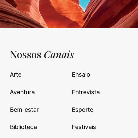
Nossos
Canais
UNQUIET
Arte
Ensaio
Newsletter
Aventura
Entrevista
Cadastre-se e receba todas as
Bem-estar
Esporte
nossas novidades.
Biblioteca
Festivais