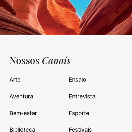
Nossos
Canais
UNQUIET
Arte
Ensaio
Newsletter
Aventura
Entrevista
Cadastre-se e receba todas as
Bem-estar
Esporte
nossas novidades.
Biblioteca
Festivais