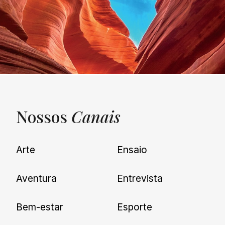
Nossos
Canais
UNQUIET
Arte
Ensaio
Newsletter
Aventura
Entrevista
Cadastre-se e receba todas as
Bem-estar
Esporte
nossas novidades.