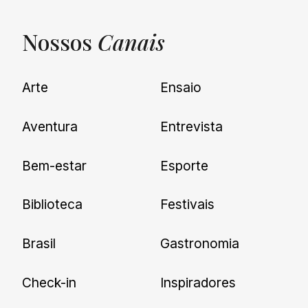
Nossos
Canais
UNQUIET
Arte
Ensaio
Newsletter
Aventura
Entrevista
Cadastre-se e receba todas as
Bem-estar
Esporte
nossas novidades.
Biblioteca
Festivais
Brasil
Gastronomia
Check-in
Inspiradores