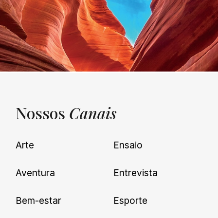
Nossos
Canais
UNQUIET
Arte
Ensaio
Newsletter
Aventura
Entrevista
Cadastre-se e receba todas as
Bem-estar
Esporte
nossas novidades.