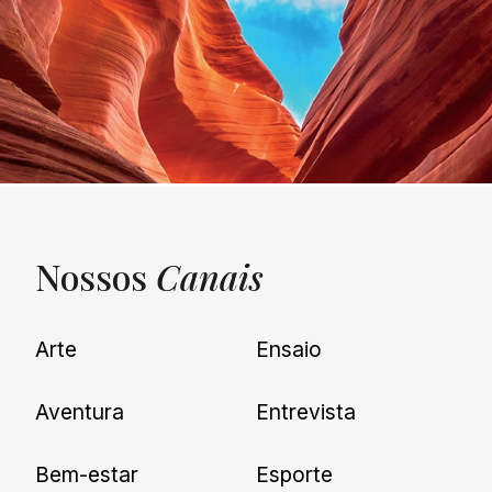
Nossos
Canais
UNQUIET
Arte
Ensaio
Newsletter
Aventura
Entrevista
Cadastre-se e receba todas as
Bem-estar
Esporte
nossas novidades.