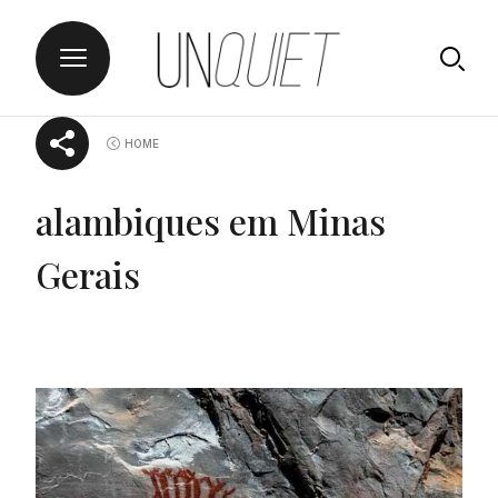
Skip
UNQUIET
HOME
to
content
alambiques em Minas
Gerais