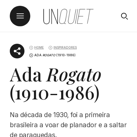
Skip
UNQUIET
to
HOME
INSPIRADORES
content
ADA
ROGATO
(1910-1986)
Ada
Rogato
(1910-1986)
Na década de 1930, foi a primeira
brasileira a voar de planador e a saltar
de paraquedas.