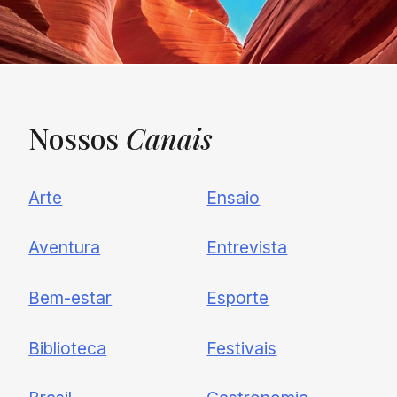
Nossos
Canais
UNQUIET
Arte
Ensaio
Newsletter
Aventura
Entrevista
Cadastre-se e receba todas as
Bem-estar
Esporte
nossas novidades.
Biblioteca
Festivais