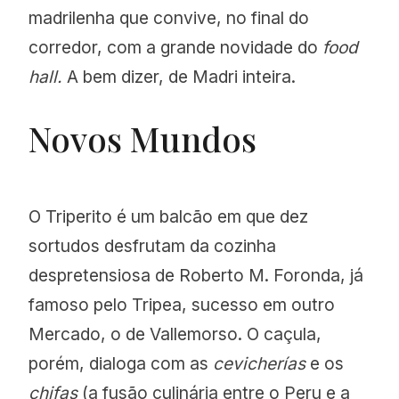
madrilenha que convive, no final do
Use o código: UNQUIET
corredor, com a grande novidade do
food
Validade: benefício expirado
hall.
A bem dizer, de Madri inteira.
UNICOHOTELMADRID.COM
Novos Mundos
O Triperito é um balcão em que dez
sortudos desfrutam da cozinha
despretensiosa de Roberto M. Foronda, já
famoso pelo Tripea, sucesso em outro
Mercado, o de Vallemorso. O caçula,
porém, dialoga com as
cevicherías
e os
chifas
(a fusão culinária entre o Peru e a