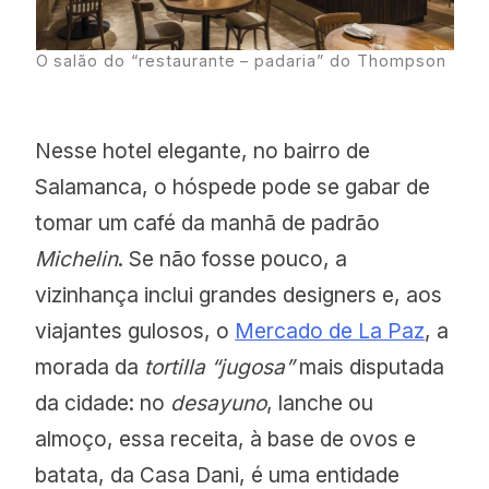
Único Madrid
O salão do “restaurante – padaria” do Thompson
Benefício:
Nesse hotel elegante, no bairro de
* Upgrade; Early Check-in ou Late
Salamanca, o hóspede pode se gabar de
Check-out de acordo com
tomar um café da manhã de padrão
disponibilidade
Michelin
. Se não fosse pouco, a
vizinhança inclui grandes designers e, aos
* Amenity de boas vindas preparado
viajantes gulosos, o
Mercado de La Paz
, a
pelo restaurante do hotel; roteiro
morada da
tortilla “jugosa”
mais disputada
gastronômico do mercado de
da cidade: no
desayuno
, lanche ou
Salamanca preparado pelo time de
almoço, essa receita, à base de ovos e
concierges do hotel para para leitores
batata, da Casa Dani, é uma entidade
UNQUIET