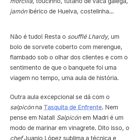
morcilla
, toucinho, tutano de vaca galega,
jamón
ibérico de Huelva, costelinha…
Não é tudo! Resta o
soufflé Lhardy,
um
bolo de sorvete coberto com merengue,
flambado sob o olhar dos clientes e com o
sentimento de que o banquete foi uma
viagem no tempo, uma aula de história.
Outra aula excepcional se dá com o
salpicón
na
Tasquita de Enfrente
. Nem
pense em Natal!
Salpicón
em Madri é um
modo de marinar em vinagrete. Dito isso, o
chef
Juanjo López sublima a técnica e