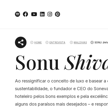
Skip
to
content
HOME
ENTREVISTA
MALDIVAS
SONU
SHI
Sonu
Shiv
Ao ressignificar o conceito de luxo e basear 
sustentabilidade, o fundador e CEO do Sonev
hoteleiro pelos bons exemplos e pela excelênc
alguns dos paraísos mais desejados – e resp