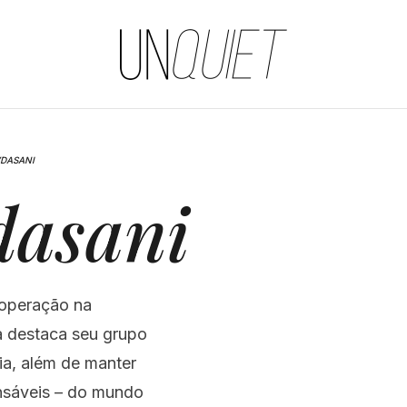
UNQUIET
VDASANI
dasani
a operação na
a destaca seu grupo
ia, além de manter
onsáveis – do mundo