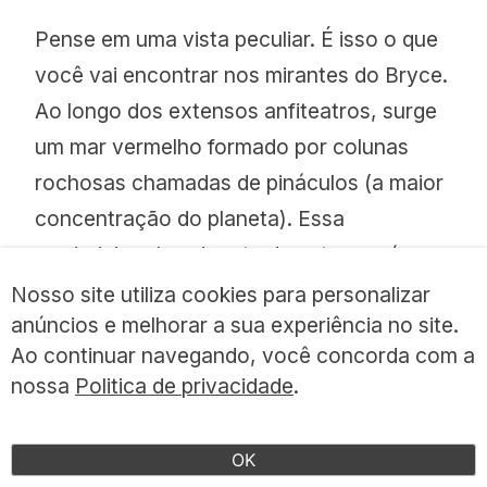
Pense em uma vista peculiar. É isso o que
você vai encontrar nos mirantes do Bryce.
Ao longo dos extensos anfiteatros, surge
um mar vermelho formado por colunas
rochosas chamadas de pináculos (a maior
concentração do planeta). Essa
verdadeira obra de arte da natureza é um
fenômeno natural provocado pela água.
Nosso site utiliza cookies para personalizar
anúncios e melhorar a sua experiência no site.
Isso devido a um processo de
Ao continuar navegando, você concorda com a
congelamento e descongelamento, que
nossa
Politica de privacidade
.
acontece ao longo do ano.
A neve penetra
nas rachaduras e começa a formar as
OK
fissuras que esculpem naturalmente as