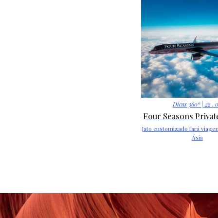
Dicas 360º
| 22 . 
Four Seasons Private
Jato customizado fará viagem
Ásia