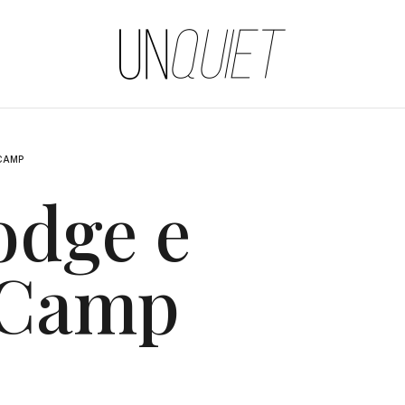
UNQUIET
CAMP
odge e
 Camp