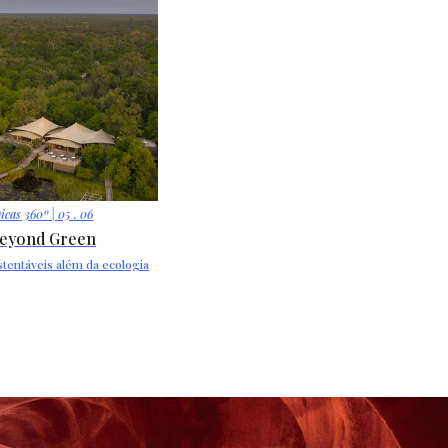
icas 360º
| 05 . 06
eyond Green
tentáveis além da ecologia