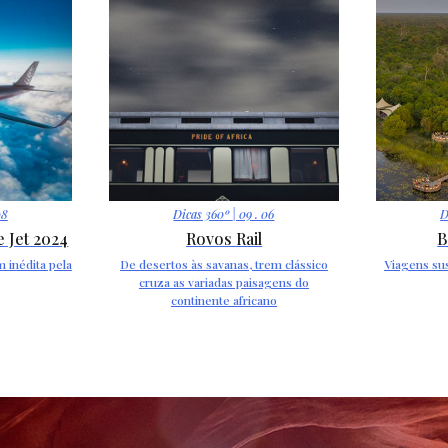
08
Dicas 360º
| 09 . 06
D
 Jet 2024
Rovos Rail
B
 inédita pela
De desertos às savanas, trem clássico
Viagens sus
cruza as variadas paisagens do
continente africano