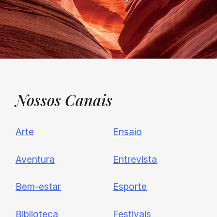
Nossos
Canais
UNQUIET
Arte
Ensaio
Newsletter
Aventura
Entrevista
Cadastre-se e receba todas as
Bem-estar
Esporte
nossas novidades.
Biblioteca
Festivais