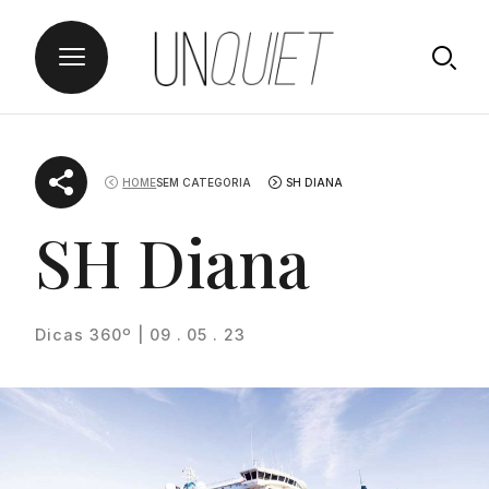
Skip
UNQUIET
to
HOME
SEM CATEGORIA
SH DIANA
content
SH Diana
Dicas 360º | 09 . 05 . 23