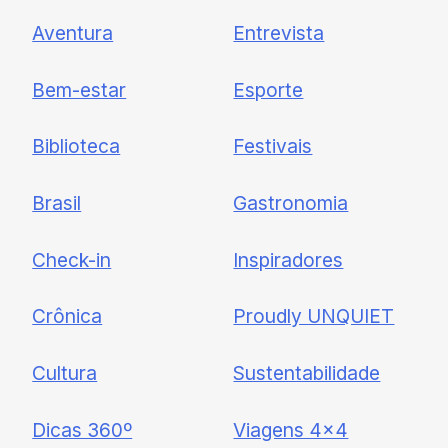
Newsletter
Aventura
Entrevista
Cadastre-se e receba todas as
Bem-estar
Esporte
nossas novidades.
Biblioteca
Festivais
Brasil
Gastronomia
Check-in
Inspiradores
Crônica
Proudly UNQUIET
Cultura
Sustentabilidade
Dicas 360º
Viagens 4×4