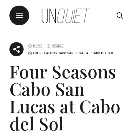
Skip
UNQUIET
to
HOME
MÉXICO
content
FOUR SEASONS CABO SAN LUCAS AT CABO DEL SOL
Four Seasons
Cabo San
Lucas at Cabo
del Sol