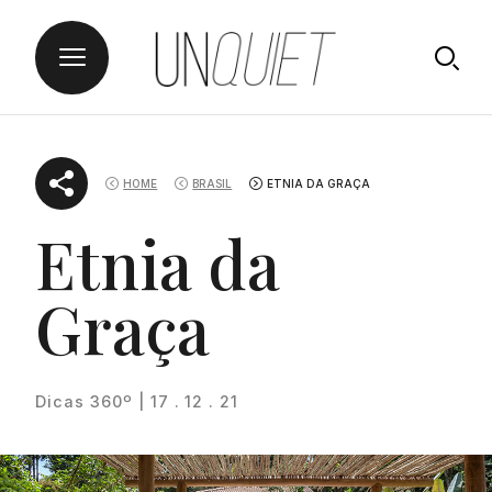
Skip
UNQUIET
to
HOME
BRASIL
ETNIA DA GRAÇA
content
Etnia da
Graça
Dicas 360º | 17 . 12 . 21