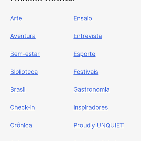
UNQUIET
Arte
Ensaio
Newsletter
Aventura
Entrevista
Cadastre-se e receba todas as
Bem-estar
Esporte
nossas novidades.
Biblioteca
Festivais
Brasil
Gastronomia
Check-in
Inspiradores
Crônica
Proudly UNQUIET