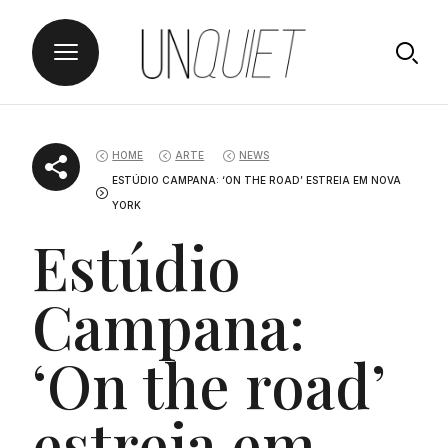
Skip
UNQUIET
to
HOME
ARTE
NEWS
content
ESTÚDIO CAMPANA: ‘ON THE ROAD’ ESTREIA EM NOVA
YORK
Estúdio
Campana:
‘On the road’
estreia em