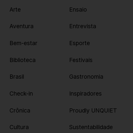
UNQUIET
Arte
Ensaio
Newsletter
Aventura
Entrevista
Cadastre-se e receba todas as
Bem-estar
Esporte
nossas novidades.
Biblioteca
Festivais
Brasil
Gastronomia
Check-in
Inspiradores
Crônica
Proudly UNQUIET
Cultura
Sustentabilidade