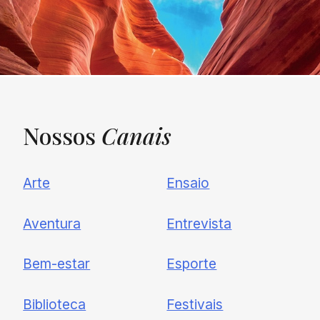
Nossos
Canais
UNQUIET
Arte
Ensaio
Newsletter
Aventura
Entrevista
Cadastre-se e receba todas as
Bem-estar
Esporte
nossas novidades.
Biblioteca
Festivais