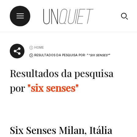
Skip
UNQUIET
to
HOME
content
RESULTADOS DA PESQUISA POR: "
"SIX SENSES"
"
Resultados da pesquisa
por
"six senses"
Six Senses Milan, Itália