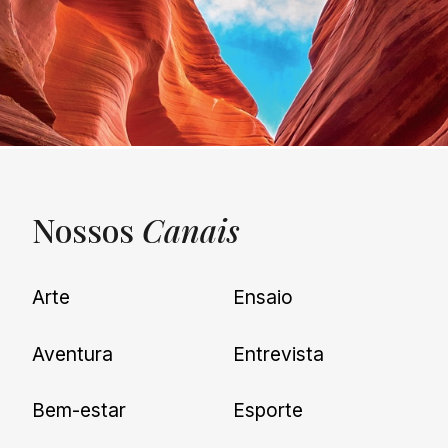
Nossos
Canais
UNQUIET
Arte
Ensaio
Newsletter
Aventura
Entrevista
Cadastre-se e receba todas as
Bem-estar
Esporte
nossas novidades.