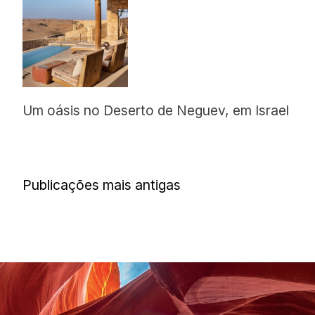
Um oásis no Deserto de Neguev, em Israel
Navegação
Publicações mais antigas
por
posts