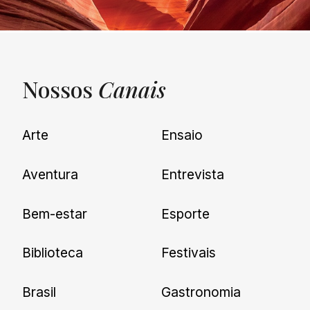
Nossos
Canais
UNQUIET
Arte
Ensaio
Newsletter
Aventura
Entrevista
Cadastre-se e receba todas as
Bem-estar
Esporte
nossas novidades.
Biblioteca
Festivais
Brasil
Gastronomia