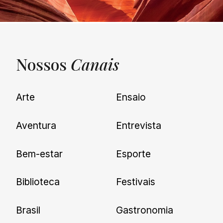
Nossos
Canais
UNQUIET
Arte
Ensaio
Newsletter
Aventura
Entrevista
Cadastre-se e receba todas as
Bem-estar
Esporte
nossas novidades.
Biblioteca
Festivais
Brasil
Gastronomia