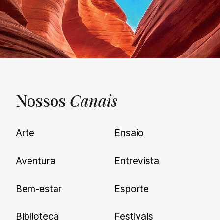
Nossos
Canais
UNQUIET
Arte
Ensaio
Newsletter
Aventura
Entrevista
Cadastre-se e receba todas as
Bem-estar
Esporte
nossas novidades.
Biblioteca
Festivais