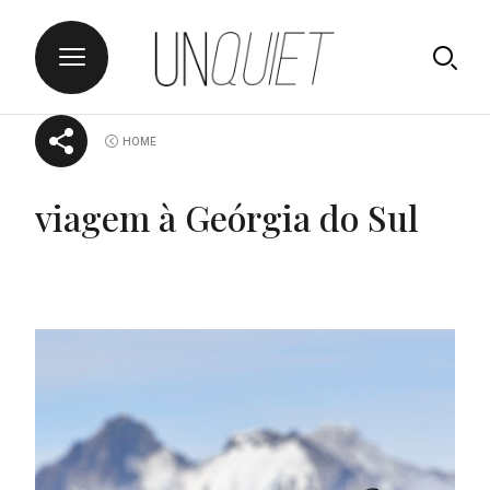
Skip
UNQUIET
HOME
to
content
viagem à Geórgia do Sul