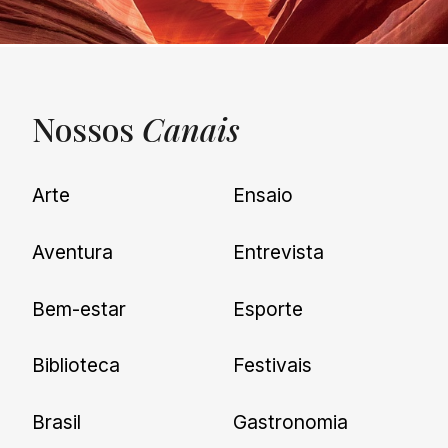
Nossos
Canais
UNQUIET
Arte
Ensaio
Newsletter
Aventura
Entrevista
Cadastre-se e receba todas as
Bem-estar
Esporte
nossas novidades.
Biblioteca
Festivais
Brasil
Gastronomia