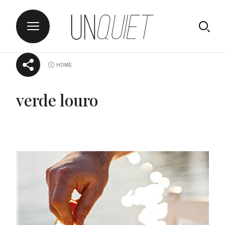
Skip
UNQUIET
HOME
to
content
verde louro