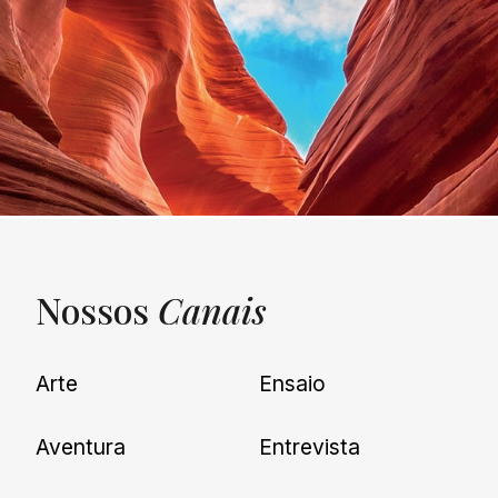
Nossos
Canais
UNQUIET
Arte
Ensaio
Newsletter
Aventura
Entrevista
Cadastre-se e receba todas as