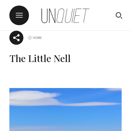
Skip
UNQUIET
HOME
to
content
The Little Nell