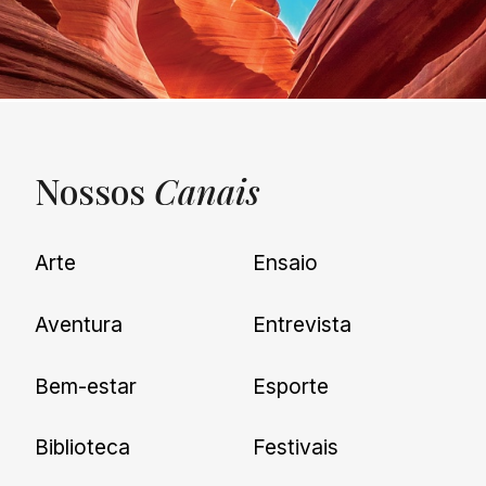
Nossos
Canais
UNQUIET
Arte
Ensaio
Newsletter
Aventura
Entrevista
Cadastre-se e receba todas as
Bem-estar
Esporte
nossas novidades.
Biblioteca
Festivais