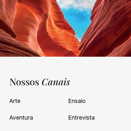
Nossos
Canais
UNQUIET
Arte
Ensaio
Newsletter
Aventura
Entrevista
Cadastre-se e receba todas as