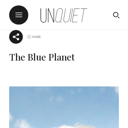
Skip
UNQUIET
HOME
to
content
The Blue Planet