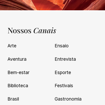
Nossos
Canais
UNQUIET
Arte
Ensaio
Newsletter
Aventura
Entrevista
Cadastre-se e receba todas as
Bem-estar
Esporte
nossas novidades.
Biblioteca
Festivais
Brasil
Gastronomia