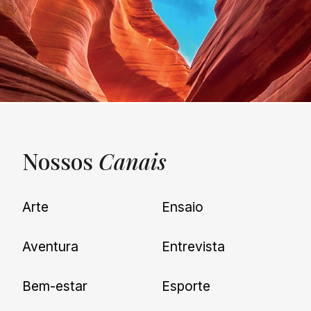
Nossos
Canais
UNQUIET
Arte
Ensaio
Newsletter
Aventura
Entrevista
Cadastre-se e receba todas as
Bem-estar
Esporte
nossas novidades.