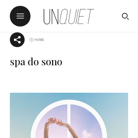
Skip
UNQUIET
HOME
to
content
spa do sono