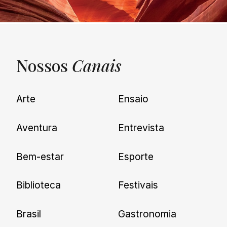
Nossos
Canais
UNQUIET
Arte
Ensaio
Newsletter
Aventura
Entrevista
Cadastre-se e receba todas as
Bem-estar
Esporte
nossas novidades.
Biblioteca
Festivais
Brasil
Gastronomia