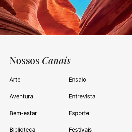
Nossos
Canais
UNQUIET
Arte
Ensaio
Newsletter
Aventura
Entrevista
Cadastre-se e receba todas as
Bem-estar
Esporte
nossas novidades.
Biblioteca
Festivais