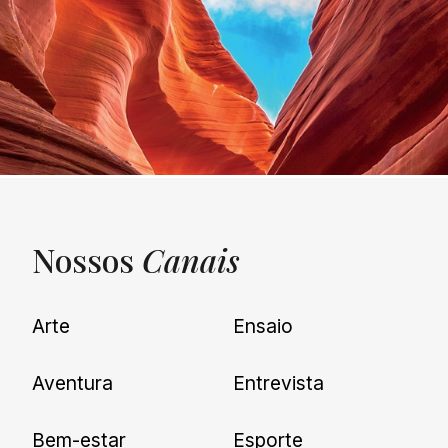
Nossos
Canais
UNQUIET
Arte
Ensaio
Newsletter
Aventura
Entrevista
Cadastre-se e receba todas as
Bem-estar
Esporte