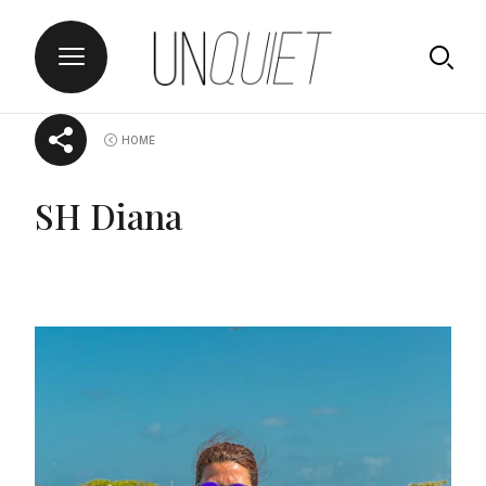
Skip
UNQUIET
HOME
to
content
SH Diana