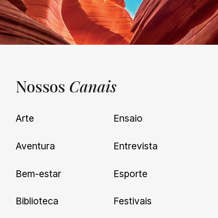
Nossos
Canais
UNQUIET
Arte
Ensaio
Newsletter
Aventura
Entrevista
Cadastre-se e receba todas as
Bem-estar
Esporte
nossas novidades.
Biblioteca
Festivais