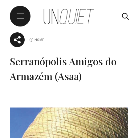
Skip
UNQUIET
HOME
to
content
Serranópolis Amigos do
Armazém (Asaa)