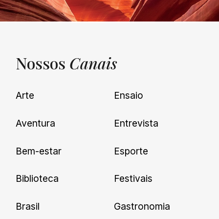
Nossos
Canais
UNQUIET
Arte
Ensaio
Newsletter
Aventura
Entrevista
Cadastre-se e receba todas as
Bem-estar
Esporte
nossas novidades.
Biblioteca
Festivais
Brasil
Gastronomia