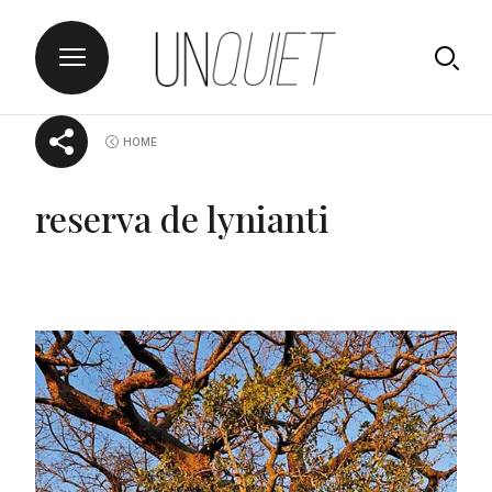
Skip
UNQUIET
HOME
to
content
reserva de lynianti