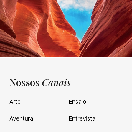
Nossos
Canais
UNQUIET
Arte
Ensaio
Newsletter
Aventura
Entrevista
Cadastre-se e receba todas as