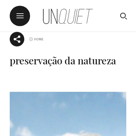
Skip
UNQUIET
HOME
to
content
preservação da natureza