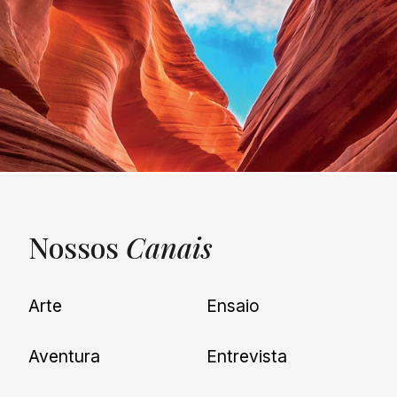
Nossos
Canais
UNQUIET
Arte
Ensaio
Newsletter
Aventura
Entrevista
Cadastre-se e receba todas as