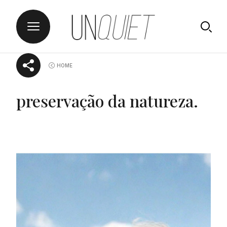
Skip
UNQUIET
HOME
to
content
preservação da natureza.