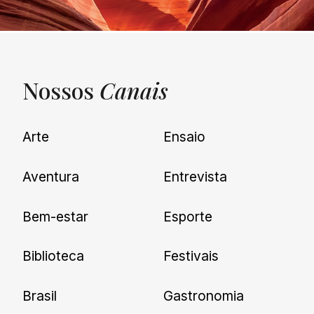
Nossos
Canais
UNQUIET
Arte
Ensaio
Newsletter
Aventura
Entrevista
Cadastre-se e receba todas as
Bem-estar
Esporte
nossas novidades.
Biblioteca
Festivais
Brasil
Gastronomia