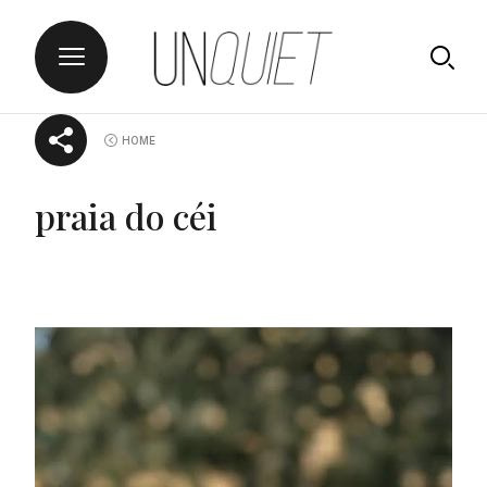
Skip
UNQUIET
HOME
to
content
praia do céi