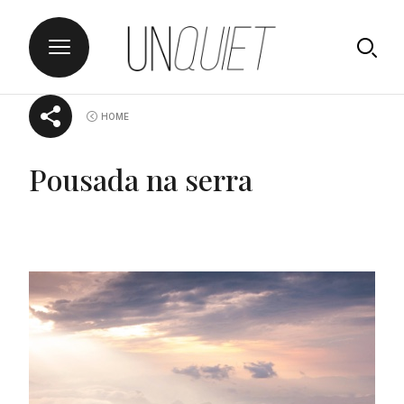
Skip
UNQUIET
HOME
to
content
Pousada na serra