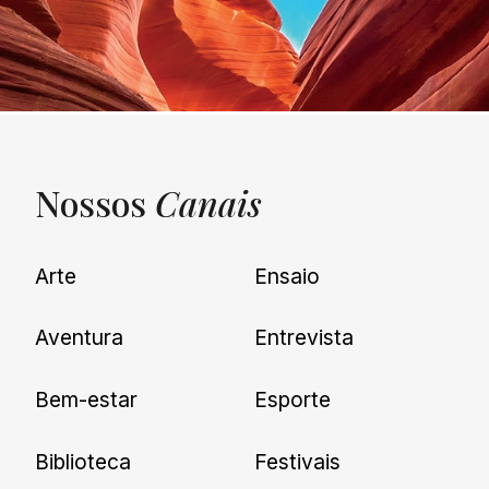
Nossos
Canais
UNQUIET
Arte
Ensaio
Newsletter
Aventura
Entrevista
Cadastre-se e receba todas as
Bem-estar
Esporte
nossas novidades.
Biblioteca
Festivais