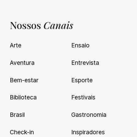
Nossos
Canais
UNQUIET
Arte
Ensaio
Newsletter
Aventura
Entrevista
Cadastre-se e receba todas as
Bem-estar
Esporte
nossas novidades.
Biblioteca
Festivais
Brasil
Gastronomia
Check-in
Inspiradores