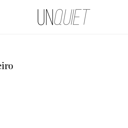
UNQUIET
eiro