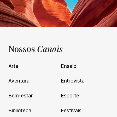
Nossos
Canais
UNQUIET
Arte
Ensaio
Newsletter
Aventura
Entrevista
Cadastre-se e receba todas as
Bem-estar
Esporte
nossas novidades.
Biblioteca
Festivais