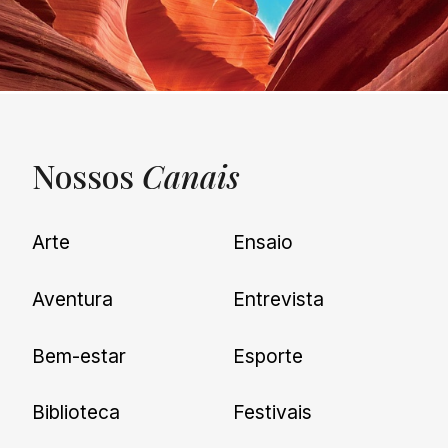
Nossos
Canais
UNQUIET
Arte
Ensaio
Newsletter
Aventura
Entrevista
Cadastre-se e receba todas as
Bem-estar
Esporte
nossas novidades.
Biblioteca
Festivais