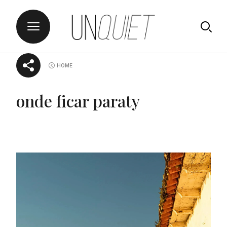
Skip
UNQUIET
HOME
to
content
onde ficar paraty