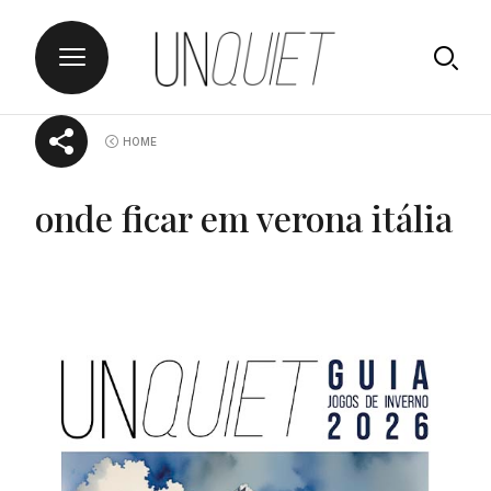
Skip
UNQUIET
HOME
to
content
onde ficar em verona itália