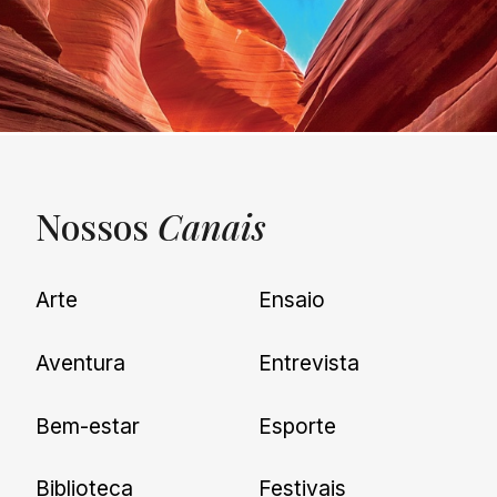
Nossos
Canais
UNQUIET
Arte
Ensaio
Newsletter
Aventura
Entrevista
Cadastre-se e receba todas as
Bem-estar
Esporte
nossas novidades.
Biblioteca
Festivais