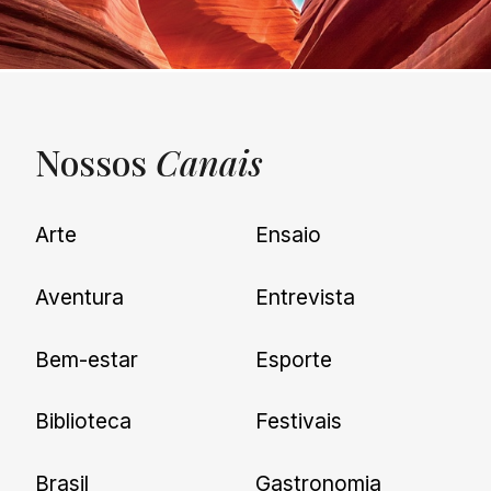
Nossos
Canais
UNQUIET
Arte
Ensaio
Newsletter
Aventura
Entrevista
Cadastre-se e receba todas as
Bem-estar
Esporte
nossas novidades.
Biblioteca
Festivais
Brasil
Gastronomia