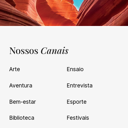
Nossos
Canais
UNQUIET
Arte
Ensaio
Newsletter
Aventura
Entrevista
Cadastre-se e receba todas as
Bem-estar
Esporte
nossas novidades.
Biblioteca
Festivais