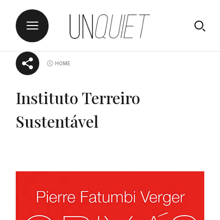
Skip
UNQUIET
HOME
to
content
Instituto Terreiro
Sustentável