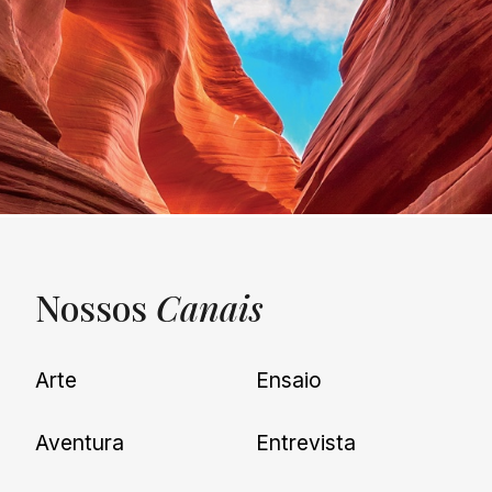
Nossos
Canais
UNQUIET
Arte
Ensaio
Newsletter
Aventura
Entrevista
Cadastre-se e receba todas as