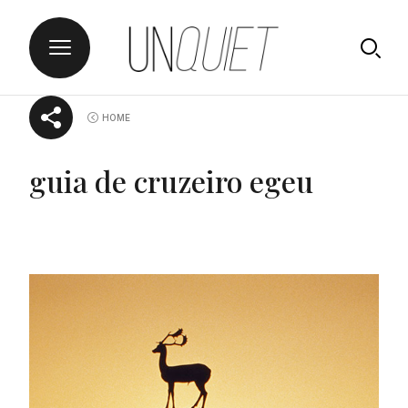
Skip
UNQUIET
HOME
to
content
guia de cruzeiro egeu