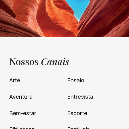
Nossos
Canais
UNQUIET
Arte
Ensaio
Newsletter
Aventura
Entrevista
Cadastre-se e receba todas as
Bem-estar
Esporte
nossas novidades.