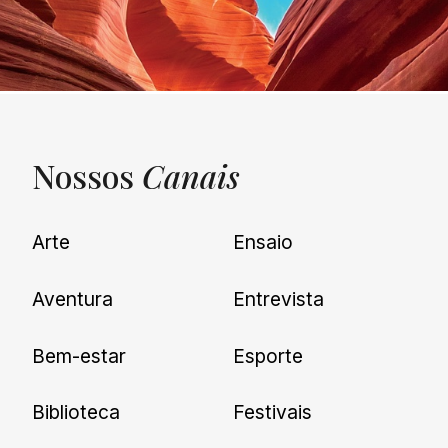
Nossos
Canais
UNQUIET
Arte
Ensaio
Newsletter
Aventura
Entrevista
Cadastre-se e receba todas as
Bem-estar
Esporte
nossas novidades.
Biblioteca
Festivais